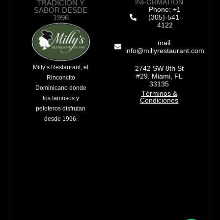
INFORMATION
TRADICIÓN Y
Phone: +1
SABOR DESDE
1996
(305)-541-
4122
mail:
info@millyrestaurant.com
Milly’s Restaurant, el
2742 SW 8th St
#29, Miami, FL
Rinconcito
33135
Dominicano donde
Términos &
los famosos y
Condiciones
peloteros disfrutan
desde 1996.