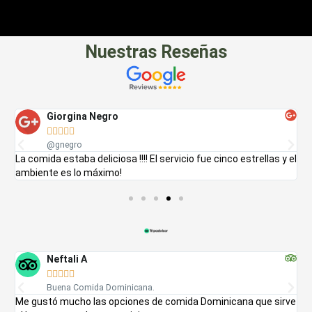
Nuestras Reseñas
Giorgina Negro





@gnegro
La comida estaba deliciosa !!!! El servicio fue cinco estrellas y el
E
ambiente es lo máximo!
a
Neftali A





Buena Comida Dominicana.
Me gustó mucho las opciones de comida Dominicana que sirve
L