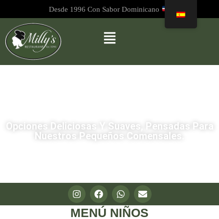
Desde 1996 Con Sabor Dominicano
Opciones Deliciosas Y Suaves, Pensadas Para
Nuestros Pequeños Comensales.
MENÚ NIÑOS