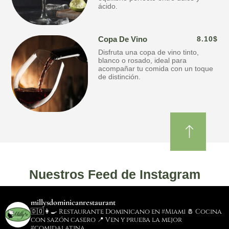
ácido.
Copa De Vino
8.10$
Disfruta una copa de vino tinto,
blanco o rosado, ideal para
acompañar tu comida con un toque
de distinción.
Nuestros Feed de Instagram
millysdominicanrestaurant
🇩🇴👩‍🍳 Restaurante Dominicano en #Miami
🧂 Cocina
con sazón casero
📍 Ven y prueba la mejor
#comidalatina