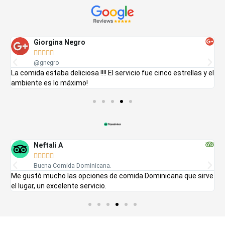
Giorgina Negro





@gnegro
La comida estaba deliciosa !!!! El servicio fue cinco estrellas y el
E
ambiente es lo máximo!
a
Neftali A





Buena Comida Dominicana.
Me gustó mucho las opciones de comida Dominicana que sirve
L
el lugar, un excelente servicio.
d