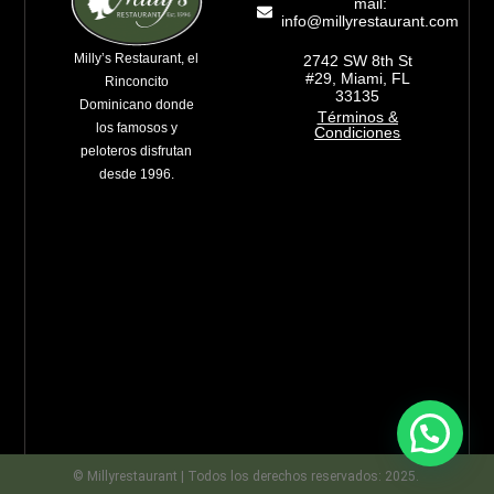
mail:
info@millyrestaurant.com
Milly’s Restaurant, el
2742 SW 8th St
#29, Miami, FL
Rinconcito
33135
Dominicano donde
Términos &
los famosos y
Condiciones
peloteros disfrutan
desde 1996.
© Millyrestaurant | Todos los derechos reservados: 2025.