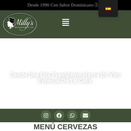
Desde 1996 Con Sabor Dominicano 🇩🇴
Desde Una Fría Presidente Hasta Un Vino
Especial De La Casa.
MENÚ CERVEZAS