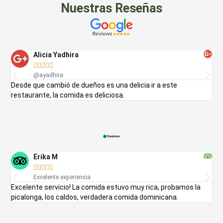
Nuestras Reseñas
Alicia Yadhira





@ayadhira
Desde que cambió de dueños es una delicia ir a este
Th
restaurante, la comida es deliciosa.
Erika M





Excelente experiencia
Excelente servicio! La comida estuvo muy rica, probamos la
Ex
picalonga, los caldos, verdadera comida dominicana.
qu